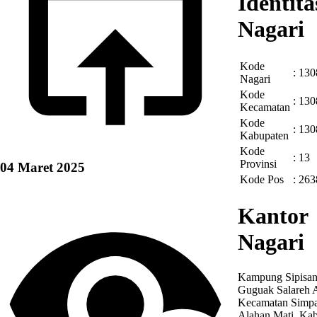
Identita
Nagari
Kode
:
130
Nagari
Kode
:
130
Kecamatan
Kode
:
130
Kabupaten
Kode
:
13
Provinsi
04 Maret 2025
Kode Pos
:
263
Kantor
Nagari
Kampung Sipisan
Guguak Salareh A
Kecamatan Simp
Alahan Mati, Ka